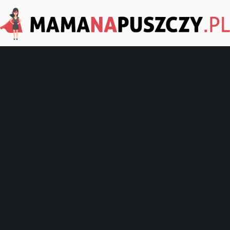
MamaNaPuszczy.pl