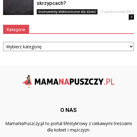
skrzypcach?
11 października 2025
Instrumenty elektroniczne dla dzieci
0
Kategorie
Kategorie
O NAS
MamaNaPuszczy.pl to portal lifestyle’owy z ciekawymi treściami
dla kobiet i mężczyzn.