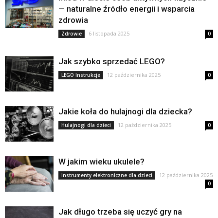
— naturalne źródło energii i wsparcia
zdrowia
6 listopada 2025
Zdrowie
0
Jak szybko sprzedać LEGO?
12 października 2025
LEGO Instrukcje
0
Jakie koła do hulajnogi dla dziecka?
12 października 2025
Hulajnogi dla dzieci
0
W jakim wieku ukulele?
12 października 2025
Instrumenty elektroniczne dla dzieci
0
Jak długo trzeba się uczyć gry na