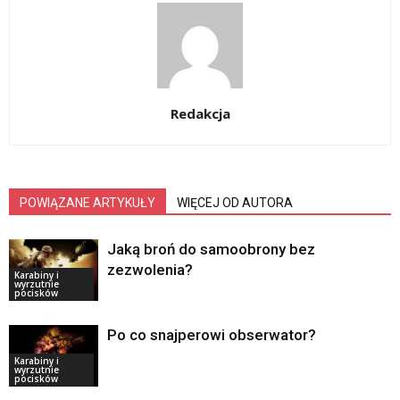
Redakcja
POWIĄZANE ARTYKUŁY
WIĘCEJ OD AUTORA
Jaką broń do samoobrony bez
zezwolenia?
Karabiny i
wyrzutnie
pocisków
Po co snajperowi obserwator?
Karabiny i
wyrzutnie
pocisków