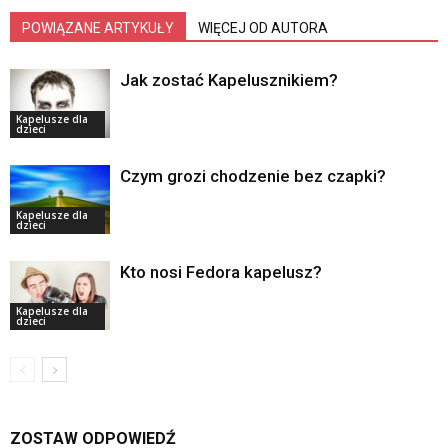
POWIĄZANE ARTYKUŁY
WIĘCEJ OD AUTORA
Jak zostać Kapelusznikiem?
Kapelusze dla
dzieci
Czym grozi chodzenie bez czapki?
Kapelusze dla
dzieci
Kto nosi Fedora kapelusz?
Kapelusze dla
dzieci
ZOSTAW ODPOWIEDŹ