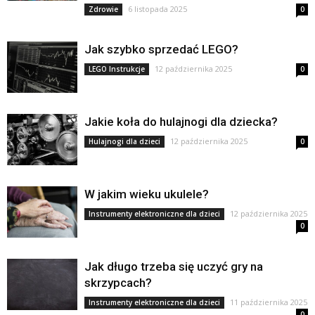
6 listopada 2025
Zdrowie
0
Jak szybko sprzedać LEGO?
12 października 2025
LEGO Instrukcje
0
Jakie koła do hulajnogi dla dziecka?
12 października 2025
Hulajnogi dla dzieci
0
W jakim wieku ukulele?
12 października 2025
Instrumenty elektroniczne dla dzieci
0
Jak długo trzeba się uczyć gry na
skrzypcach?
11 października 2025
Instrumenty elektroniczne dla dzieci
0