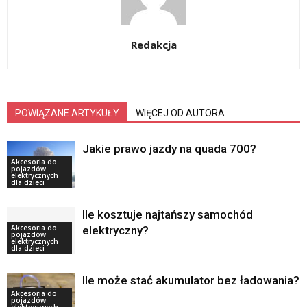
Redakcja
POWIĄZANE ARTYKUŁY
WIĘCEJ OD AUTORA
Jakie prawo jazdy na quada 700?
Akcesoria do
pojazdów
elektrycznych
dla dzieci
Ile kosztuje najtańszy samochód
Akcesoria do
elektryczny?
pojazdów
elektrycznych
dla dzieci
Ile może stać akumulator bez ładowania?
Akcesoria do
pojazdów
elektrycznych