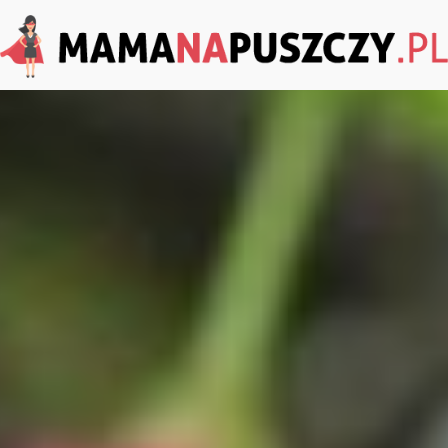
MamaNaPuszczy.pl