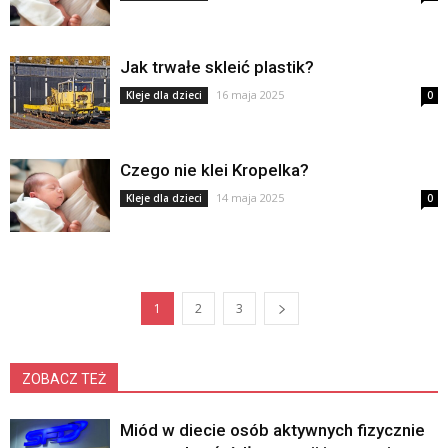
Jak trwałe skleić plastik?
16 maja 2025
Kleje dla dzieci
0
Czego nie klei Kropelka?
14 maja 2025
Kleje dla dzieci
0
1
2
3
ZOBACZ TEŻ
Miód w diecie osób aktywnych fizycznie