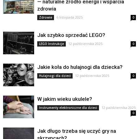
— naturalne źródło energii i wsparcia
zdrowia
6 listopada 2025
Zdrowie
0
Jak szybko sprzedać LEGO?
12 października 2025
LEGO Instrukcje
0
Jakie koła do hulajnogi dla dziecka?
12 października 2025
Hulajnogi dla dzieci
0
W jakim wieku ukulele?
12 października 2025
Instrumenty elektroniczne dla dzieci
0
Jak długo trzeba się uczyć gry na
skrzypcach?