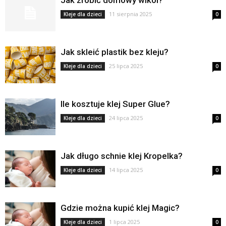
Jak zrobić domowy wikol?
11 sierpnia 2025
Kleje dla dzieci
0
Jak skleić plastik bez kleju?
25 lipca 2025
Kleje dla dzieci
0
Ile kosztuje klej Super Glue?
24 lipca 2025
Kleje dla dzieci
0
Jak długo schnie klej Kropelka?
14 lipca 2025
Kleje dla dzieci
0
Gdzie można kupić klej Magic?
1 lipca 2025
Kleje dla dzieci
0