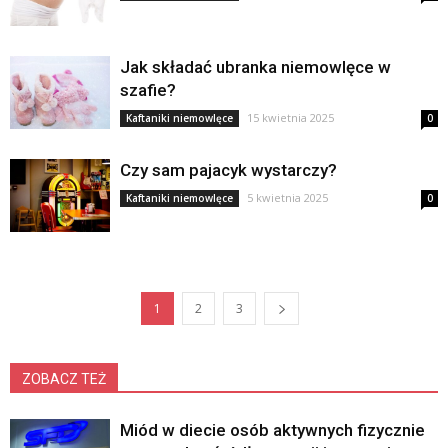
Jak składać ubranka niemowlęce w
szafie?
15 kwietnia 2025
Kaftaniki niemowlęce
0
Czy sam pajacyk wystarczy?
5 kwietnia 2025
Kaftaniki niemowlęce
0
1
2
3
ZOBACZ TEŻ
Miód w diecie osób aktywnych fizycznie