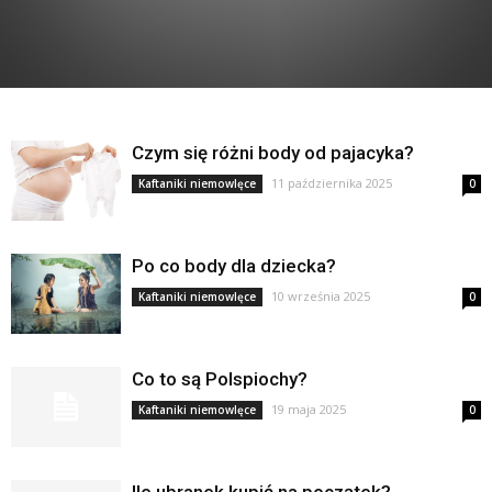
Czym się różni body od pajacyka?
11 października 2025
Kaftaniki niemowlęce
0
Po co body dla dziecka?
10 września 2025
Kaftaniki niemowlęce
0
Co to są Polspiochy?
19 maja 2025
Kaftaniki niemowlęce
0