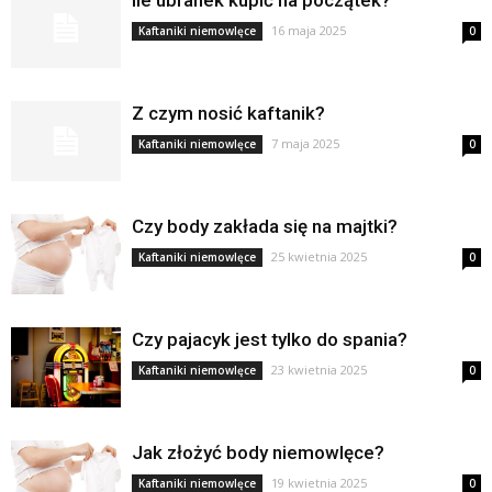
Ile ubranek kupić na początek?
16 maja 2025
Kaftaniki niemowlęce
0
Z czym nosić kaftanik?
7 maja 2025
Kaftaniki niemowlęce
0
Czy body zakłada się na majtki?
25 kwietnia 2025
Kaftaniki niemowlęce
0
Czy pajacyk jest tylko do spania?
23 kwietnia 2025
Kaftaniki niemowlęce
0
Jak złożyć body niemowlęce?
19 kwietnia 2025
Kaftaniki niemowlęce
0