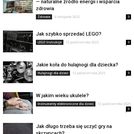
— naturalne źródło energii i wsparcia
zdrowia
6 listopada 2025
Zdrowie
0
Jak szybko sprzedać LEGO?
12 października 2025
LEGO Instrukcje
0
Jakie koła do hulajnogi dla dziecka?
12 października 2025
Hulajnogi dla dzieci
0
W jakim wieku ukulele?
12 października 2025
Instrumenty elektroniczne dla dzieci
0
Jak długo trzeba się uczyć gry na
skrzypcach?