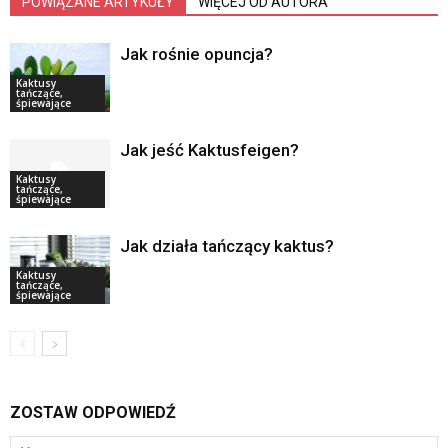
POWIĄZANE ARTYKUŁY
WIĘCEJ OD AUTORA
Jak rośnie opuncja?
Kaktusy
tańczące,
śpiewające
Jak jeść Kaktusfeigen?
Kaktusy
tańczące,
śpiewające
Jak działa tańczący kaktus?
Kaktusy
tańczące,
śpiewające
ZOSTAW ODPOWIEDŹ