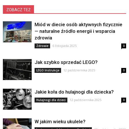
ZOBACZ TEŻ
Miód w diecie osób aktywnych fizycznie
— naturalne źródło energii i wsparcia
zdrowia
6 listopada 2025
Zdrowie
0
Jak szybko sprzedać LEGO?
12 października 2025
LEGO Instrukcje
0
Jakie koła do hulajnogi dla dziecka?
12 października 2025
Hulajnogi dla dzieci
0
W jakim wieku ukulele?