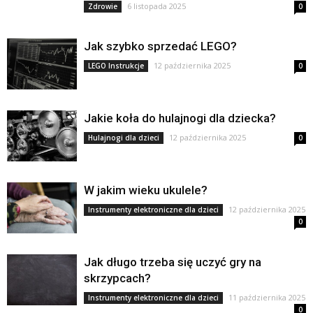
6 listopada 2025
Zdrowie
0
Jak szybko sprzedać LEGO?
12 października 2025
LEGO Instrukcje
0
Jakie koła do hulajnogi dla dziecka?
12 października 2025
Hulajnogi dla dzieci
0
W jakim wieku ukulele?
12 października 2025
Instrumenty elektroniczne dla dzieci
0
Jak długo trzeba się uczyć gry na
skrzypcach?
11 października 2025
Instrumenty elektroniczne dla dzieci
0