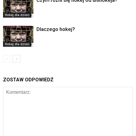
Czym różni się hokej od unihokeja?
Hokej dla dzieci
Dlaczego hokej?
Hokej dla dzieci
ZOSTAW ODPOWIEDŹ