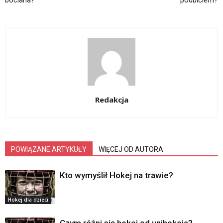
bociana?
podbiciem?
Redakcja
POWIĄZANE ARTYKUŁY
WIĘCEJ OD AUTORA
Kto wymyślił Hokej na trawie?
Hokej dla dzieci