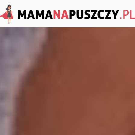
MamaNaPuszczy.pl