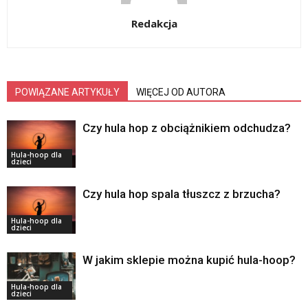
Redakcja
POWIĄZANE ARTYKUŁY
WIĘCEJ OD AUTORA
Czy hula hop z obciążnikiem odchudza?
Hula-hoop dla
dzieci
Czy hula hop spala tłuszcz z brzucha?
Hula-hoop dla
dzieci
W jakim sklepie można kupić hula-hoop?
Hula-hoop dla
dzieci