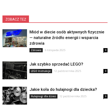
ZOBACZ TEŻ
Miód w diecie osób aktywnych fizycznie
— naturalne źródło energii i wsparcia
zdrowia
6 listopada 2025
Zdrowie
0
Jak szybko sprzedać LEGO?
12 października 2025
LEGO Instrukcje
0
Jakie koła do hulajnogi dla dziecka?
12 października 2025
Hulajnogi dla dzieci
0