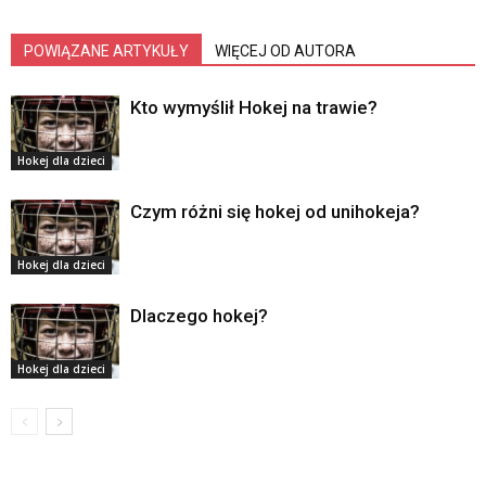
POWIĄZANE ARTYKUŁY
WIĘCEJ OD AUTORA
Kto wymyślił Hokej na trawie?
Hokej dla dzieci
Czym różni się hokej od unihokeja?
Hokej dla dzieci
Dlaczego hokej?
Hokej dla dzieci