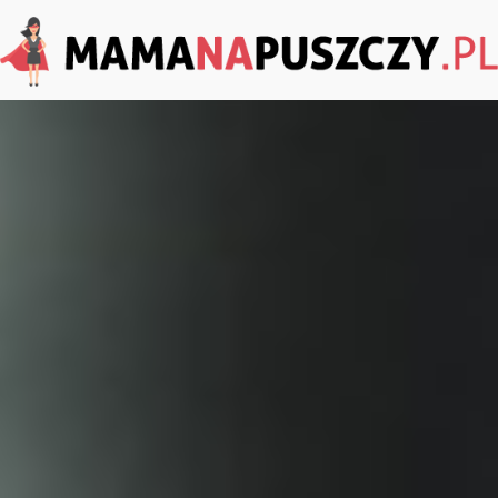
MamaNaPuszczy.pl