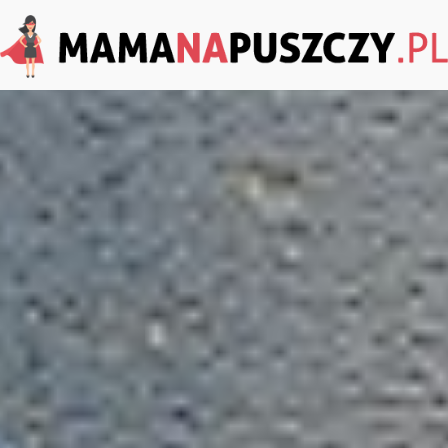
MamaNaPuszczy.pl