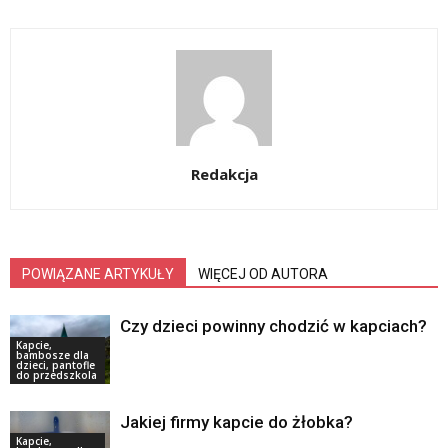
Redakcja
POWIĄZANE ARTYKUŁY
WIĘCEJ OD AUTORA
Czy dzieci powinny chodzić w kapciach?
Kapcie,
bambosze dla
dzieci, pantofle
do przedszkola
Jakiej firmy kapcie do żłobka?
Kapcie,