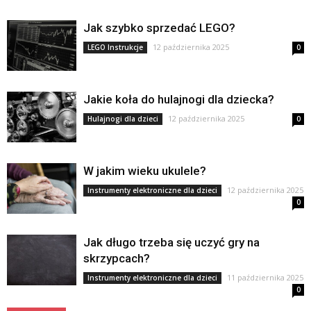
Jak szybko sprzedać LEGO?
12 października 2025
LEGO Instrukcje
0
Jakie koła do hulajnogi dla dziecka?
12 października 2025
Hulajnogi dla dzieci
0
W jakim wieku ukulele?
12 października 2025
Instrumenty elektroniczne dla dzieci
0
Jak długo trzeba się uczyć gry na
skrzypcach?
11 października 2025
Instrumenty elektroniczne dla dzieci
0